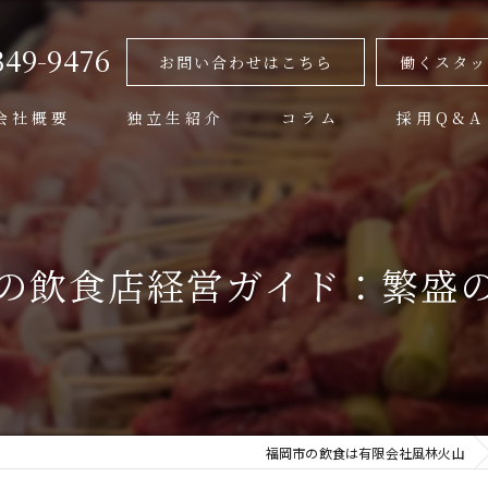
349-9476
お問い合わせはこちら
働くスタッ
会社概要
独立生紹介
コラム
採用Q&A
代表挨拶
ビジョン
の飲食店経営ガイド：繁盛
事業案内
福岡市の飲食は有限会社風林火山