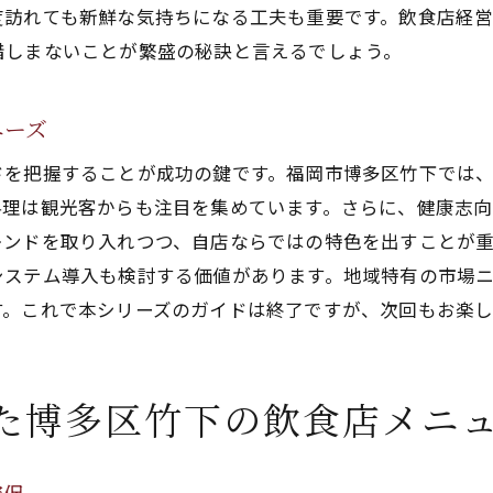
度訪れても新鮮な気持ちになる工夫も重要です。飲食店経
顧客データを活用したリピーター戦略
惜しまないことが繁盛の秘訣と言えるでしょう。
デジタルマーケティングとオフライン施策の連携
博多区竹下の飲食店経営における経費管理と利益最大化の
ニーズ
コスト削減のための仕入れ管理
効率的な在庫管理とフードロス削減
ドを把握することが成功の鍵です。福岡市博多区竹下では
料理は観光客からも注目を集めています。さらに、健康志
売上分析と収益改善のポイント
レンドを取り入れつつ、自店ならではの特色を出すことが
経費削減のためのエネルギー管理
システム導入も検討する価値があります。地域特有の市場
スタッフコストの見直しと人件費管理
す。これで本シリーズのガイドは終了ですが、次回もお楽
経営指標を活用した経費管理の強化
博多区竹下で繁盛する飲食店の事例と成功から学ぶポイン
成功事例に学ぶ繁盛店の秘訣
た博多区竹下の飲食店メニ
地域に根ざしたサービスとメニュー
オーナーシップと経営スタイルの重要性