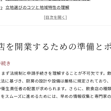
立地選びのコツと地域特性の理解
競合他社の分析と差別化戦略
初期投資と予算の計画
店舗デザインと雰囲気作り
飲食業界のトレンドと竹下特有の市場ニーズ
店を開業するための準備と
地元食材を活かした博多区竹下の飲食店メニュー作りのコ
地産地消のメリットと仕入れルートの確保
手続き
季節ごとのおすすめメニューと旬の食材
、まず法規制と申請手続きを理解することが不可欠です。
健康志向やアレルギー対応のメニュー提案
生法に基づき、厨房の設計や設備は厳格に規定されており
伝統料理のアレンジと新メニュー開発
や衛生責任者の配置が求められます。さらに、飲食店の種
顧客の声を反映したメニュー改良
きをスムーズに進めるためには、早めの情報収集と専門家
フードロスを防ぐメニュー管理のポイント