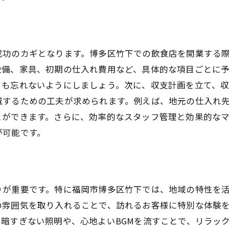
顧客ニーズに応じた柔軟なサービス展開
博多区竹下で成功する飲食店経営のための市場調査の重要
市場調査の基本と竹下エリアの特性
成功のカギとなります。博多区竹下での飲食店を開業する
消費者動向を把握するための調査方法
設備、家具、初期の仕入れ費用など、具体的な項目ごとに
競合分析を通じた戦略立案
とも忘れないようにしましょう。次に、収支計画を立て、
市場調査データの活用法とインサイト
減するための工夫が求められます。例えば、地元の仕入れ
顧客層をターゲットにしたプロモーション戦略
とができます。さらに、効率的なスタッフ管理と効果的な
定期的な市場調査の必要性と実施方法
が可能です。
博多区竹下の飲食店集客方法と効果的なマーケティング戦
SNSを活用したプロモーション
地域イベントとのコラボレーション
りが重要です。特に福岡市博多区竹下では、地域の特性を
効果的な広告媒体の選び方
の雰囲気を取り入れることで、訪れるお客様に特別な体験
口コミを促進するマーケティング手法
暗すぎない照明や、心地よいBGMを流すことで、リラッ