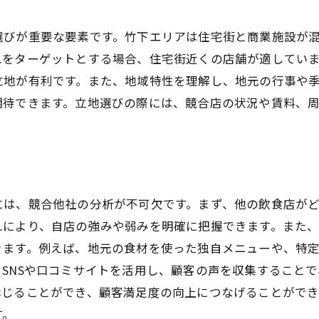
博多区竹下飲食店経営におけるスタッフ管理の重要性と方
採用から教育までのステップとポイント
選びが重要な要素です。竹下エリアは住宅街と商業施設が
チームワークを高めるコミュニケーション術
れをターゲットとする場合、住宅街近くの店舗が適してい
シフト管理と効率的な勤務体系の構築
立地が有利です。また、地域特性を理解し、地元の行事や
スタッフモチベーションを高める方法
期待できます。立地選びの際には、競合店の状況や賃料、
トラブル対応とスタッフ間の問題解決
優秀なスタッフを維持するためのキャリアパス
顧客満足度を高めるための博多区竹下飲食店サービス提供
一人一人の顧客に対するおもてなしの心
には、競合他社の分析が不可欠です。まず、他の飲食店が
リピーターを増やすためのサービス改善
れにより、自店の強みや弱みを明確に把握できます。また
きます。例えば、地元の食材を使った独自メニューや、特
口コミ評価を上げるための接客術
SNSや口コミサイトを活用し、顧客の声を収集すること
クレーム対応と顧客満足度向上の方法
講じることができ、顧客満足度の向上につなげることができ
イベントやプロモーションの活用
す。