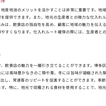
確保
ユニークなコンセプトで差別化する方法
、地産地消のメリットを活かすことは非常に重要です。地
顧客の声を反映したサービス改善
理を提供できます。また、地元の生産者との強力な仕入れ
持続可能な経営を目指すための戦略
組みは、飲食店の独自性を高め、顧客に地域の魅力を伝え
得やすくなります。仕入れルート確保の際には、生産者と
材
で、飲食店の魅力を一層引き立てることができます。博多
秋には風味豊かなきのこ類や栗、冬には旨味が凝縮された
演出し、常連客のリピートを促進することができます。季
ます。特に、地元で収穫される食材を使用することで、地