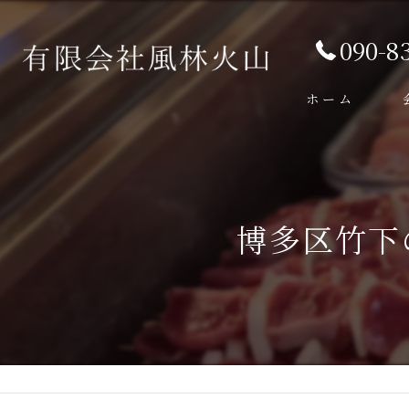
090-8
ホーム
博多区竹下