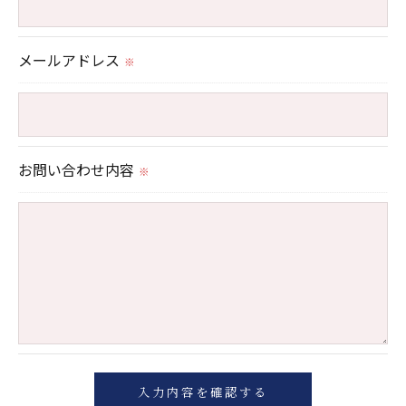
これらの委託先に対しては個人情報保護契約等の措
置をとり、適切な監督を行います。
メールアドレス
※
＜個人情報の安全管理＞
当社では、個人情報の漏洩等がなされないよう、適
切に安全管理対策を実施します。
お問い合わせ内容
※
＜個人情報を与えなかった場合に生じる結果＞
必要な情報を頂けない場合は、それに対応した当社
のサービスをご提供できない場合がございますので
予めご了承ください。
＜個人情報の開示･訂正・削除･利用停止の手続につ
いて＞
当社では、お客様の個人情報の開示･訂正･削除・利