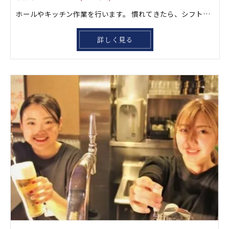
ホールやキッチン作業を行います。 慣れてきたら、シフト管理や店舗全体の 運営にチャレンジしていきましょう。店長経験を積んでもらったら独立に向けて更にステップアップしましょう‼️ もちろん一緒に風林火山グループを大きくして行きたい方も大歓迎です。
詳しく見る