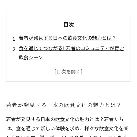
目次
若者が発見する日本の飲食文化の魅力とは？
食を通じてつながる! 若者のコミュニティが育む
飲食シーン
インスタ映えする新スタイルのレストランが人
気の理由
フードトラック文化がもたらす手軽さと楽しさ
健康志向とエコフレンドリーな選択が若者に支
若者が発見する日本の飲食文化の魅力とは？
持される理由
最新トレンドを探って、若者が思い入れのある
若者が発見する日本の飲食文化の魅力とは？若者たち
スポットを紹介
は、食を通じて新しい体験を求め、様々な飲食文化を楽
若者の視点で楽しむ飲食文化の再発見と新たな