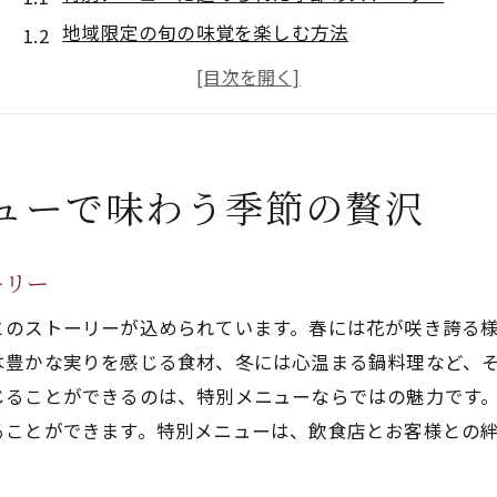
地域限定の旬の味覚を楽しむ方法
飲食店の特別メニューが提供する新しい価値
季節ごとの特別メニューの選び方のポイント
飲食店が提案する季節限定メニューの魅力
特別メニューでしか味わえない季節の贅沢
ューで味わう季節の贅沢
地元の食材を活かした飲食店の季節感あふれるメニュ
地元食材を使った季節の特別メニューの可能性
ーリー
地域の自然が育む旬の味覚を活用したメニュー開
とのストーリーが込められています。春には花が咲き誇る
飲食店が提供する地産地消の特別メニュー
は豊かな実りを感じる食材、冬には心温まる鍋料理など、
地元食材が紡ぐ季節の物語
じることができるのは、特別メニューならではの魅力です
飲食店が提案する地元の味を引き立てるメニュー
ることができます。特別メニューは、飲食店とお客様との
地元の新鮮な食材がもたらす特別な味わい