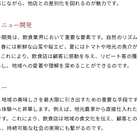
感じながら、他店との差別化を図れるのが魅力です。
贅沢なひとときを演出する特別メニュー
飲食店が提供する贅沢な季節の味わい
メニュー開発
特別メニューで楽しむ贅沢な季節の贈り物
ー開発は、飲食業界において重要な要素です。自然のリズ
、春には新鮮な山菜や桜エビ、夏にはトマトや地元の魚介
。これにより、飲食店は顧客に感動を与え、リピート客の
与し、地域への愛着や理解を深めることができるのです。
ュー
、地域の美味しさを最大限に引き出すための重要な手段で
る体験へと昇華します。例えば、地元農家から直接仕入れ
です。これにより、飲食店は地域の食文化を伝え、顧客と
し、持続可能な社会の実現にも繋がるのです。