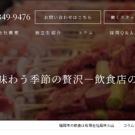
349-9476
お問い合わせはこちら
働くスタッ
会社概要
独立生紹介
コラム
採用Q&A
代表挨拶
ビジョン
味わう季節の贅沢—飲食店
事業案内
福岡市の飲食は有限会社風林火山
コラム