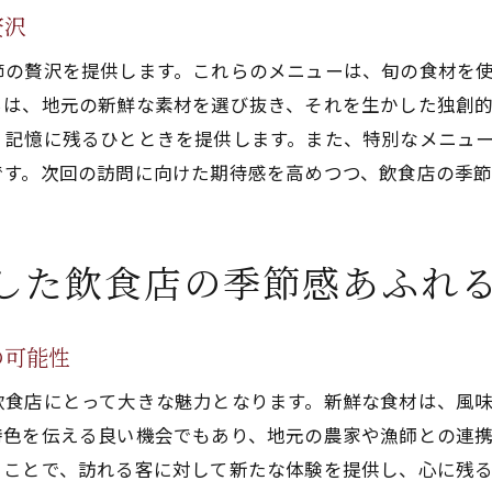
特別メニューで巡る四季の味覚
贅沢
飲食店が提供する季節の彩り
節の贅沢を提供します。これらのメニューは、旬の食材を
飲食店の特別メニューで味わう地元の季節感
ちは、地元の新鮮な素材を選び抜き、それを生かした独創
地元の特別メニューで感じる季節感
、記憶に残るひとときを提供します。また、特別なメニュ
飲食店が提案する季節感溢れる一皿
です。次回の訪問に向けた期待感を高めつつ、飲食店の季
地元の気候風土が育む特別な味わい
飲食店の特別メニューで堪能する地域の四季
した飲食店の季節感あふれ
特別メニューで感じる地元の季節の息吹
飲食店が描く季節感あふれるメニューの世界
の可能性
飲食店の特別メニューで楽しむ旬の贅沢なひととき
飲食店にとって大きな魅力となります。新鮮な食材は、風
特別メニューが叶える贅沢な季節のひととき
特色を伝える良い機会でもあり、地元の農家や漁師との連
旬の食材がもたらす特別メニューの贅沢さ
ることで、訪れる客に対して新たな体験を提供し、心に残
飲食店の特別メニューで味わう至福の時間