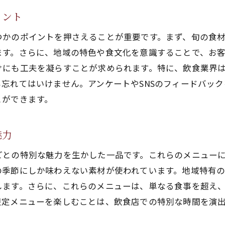
旬の食材を活かした飲食店の新たな試み
イント
飲食店の特別メニューで地域の魅力を再発見
つかのポイントを押さえることが重要です。まず、旬の食
地域の特産品を活かした特別メニューの魅力
ます。さらに、地域の特色や食文化を意識することで、お
飲食店が提案する地域の新たな魅力
けにも工夫を凝らすことが求められます。特に、飲食業界
特別メニューで感じる地域愛
忘れてはいけません。アンケートやSNSのフィードバッ
地域の文化が息づく飲食店の特別メニュー
とができます。
特別メニューが引き出す地域の個性
地域の自然を感じる特別メニューの力
魅力
飲食店の特別メニューが提供する四季折々の味わい
ごとの特別な魅力を生かした一品です。これらのメニュー
四季の移ろいを感じる特別メニューの魅力
の季節にしか味わえない素材が使われています。地域特有
飲食店が誇る季節ごとの特別な味
します。さらに、これらのメニューは、単なる食事を超え
四季折々の食材を活かした特別メニュー
限定メニューを楽しむことは、飲食店での特別な時間を演
季節に寄り添う飲食店の特別な提案