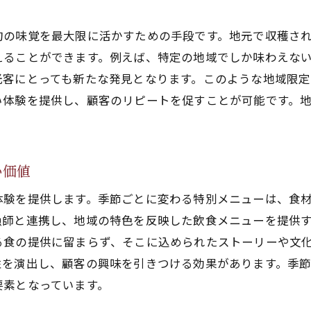
飲食店の特別メニューがもたらす心温まる季節の体験
特別メニューで感じる季節の風情
旬の味覚を最大限に活かすための手段です。地元で収穫さ
心に残る季節の特別メニュー体験
えることができます。例えば、特定の地域でしか味わえな
飲食店の特別メニューがもたらす感動
光客にとっても新たな発見となります。このような地域限
季節ごとのメニューが紡ぐ心温まる瞬間
い体験を提供し、顧客のリピートを促すことが可能です。
特別メニューを通じて味わう季節の優しさ
飲食店の特別メニューで心豊かな時間を
い価値
旬の食材と飲食店が織りなす新しい味覚の旅
飲食店の特別メニューを通じた味覚の冒険
体験を提供します。季節ごとに変わる特別メニューは、食
旬の食材が可能にする新しい味覚体験
漁師と連携し、地域の特色を反映した飲食メニューを提供
る食の提供に留まらず、そこに込められたストーリーや文
飲食店が提供する味覚の旅路
性を演出し、顧客の興味を引きつける効果があります。季
特別メニューで巡る季節の味覚
要素となっています。
飲食店の創意工夫が光る季節の味覚