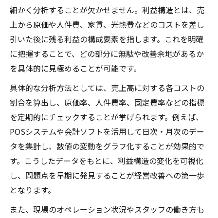
飲食経営で知っておきたい損益ポイントの
細かく分析することが欠かせません。利益構造とは、売
整理
上から原価や人件費、家賃、光熱費などのコストを差し
飲食店の損益分岐点を数字で理解する意義
引いた後に残る利益の構成要素を指します。これを明確
飲食業の売上変動が利益に与える影響を解
に把握することで、どの部分に無駄や改善余地があるか
説
を具体的に見極めることが可能です。
飲食店の平均利益率と自店舗の比較方法
具体的な分析方法としては、売上高に対する各コストの
利益率の目安を活かした収益向上術
割合を算出し、原価率、人件費率、固定費率などの指標
飲食店の利益率目安を経営戦略に活かす方
を定期的にチェックすることが挙げられます。例えば、
法
POSシステムや会計ソフトを活用して日次・月次のデー
タを集計し、数値の変動をグラフ化することが効果的で
飲食業で理想的な利益率を実現する具体策
す。こうしたデータをもとに、利益構造の変化を可視化
飲食店の利益率比較から見える課題と対策
し、問題点を早期に発見することが経営改善への第一歩
飲食利益率ランキングを経営改善に応用す
となります。
る
また、現場のオペレーション状況やスタッフの働き方も
飲食店の利益率理想値に近づくポイント解