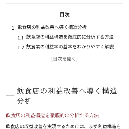
目次
飲食店の利益改善へ導く構造分析
飲食店の利益構造を徹底的に分析する方法
飲食業の利益率の基本をわかりやすく解説
飲食店の収益改善に重要な原価率の見極め
方
飲食経営における損益分岐点の考え方と実
践例
飲食店の利益改善へ導く構造
利益率アップを目指す飲食店の課題整理ポ
分析
イント
数字で読む飲食経営の損益ポイント
飲食店の利益構造を徹底的に分析する方法
飲食店の利益率計算で見える経営の現実
飲食店の収益改善を実現するためには、まず利益構造を