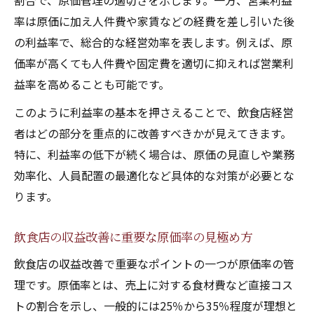
割合で、原価管理の適切さを示します。一方、営業利益
飲食店の収益改善に役立つ現場改革ポイン
率は原価に加え人件費や家賃などの経費を差し引いた後
ト
の利益率で、総合的な経営効率を表します。例えば、原
価率が高くても人件費や固定費を適切に抑えれば営業利
飲食店の利益率向上を目指す運営改善の実
益率を高めることも可能です。
例
飲食店の損益分岐点突破に必要な行動計画
このように利益率の基本を押さえることで、飲食店経営
平均値との比較で知る収益改善策
者はどの部分を重点的に改善すべきかが見えてきます。
特に、利益率の低下が続く場合は、原価の見直しや業務
飲食店の利益平均値と自店舗の現状を比較
効率化、人員配置の最適化など具体的な対策が必要とな
する
ります。
飲食店の利益率平均を基準に改善ポイント
発見
飲食店の収益改善に重要な原価率の見極め方
飲食業の利益率理想を意識した経営見直し
飲食店の収益改善で重要なポイントの一つが原価率の管
術
理です。原価率とは、売上に対する食材費など直接コス
飲食店の収益改善へ導く平均利益率の分析
トの割合を示し、一般的には25％から35％程度が理想と
法