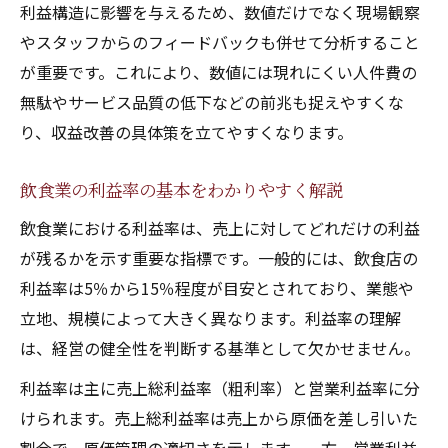
利益構造に影響を与えるため、数値だけでなく現場観察
説
やスタッフからのフィードバックも併せて分析すること
経営悪化の兆候を早期に見抜く視点
が重要です。これにより、数値には現れにくい人件費の
飲食店で見逃せない経営悪化の前兆とは
無駄やサービス品質の低下などの前兆も捉えやすくな
飲食業の利益減少を予兆で察知する方法
り、収益改善の具体策を立てやすくなります。
飲食店が潰れる前兆と利益圧迫のサイン
飲食店スタッフの定着率が収益に与える影
飲食業の利益率の基本をわかりやすく解説
響
飲食業における利益率は、売上に対してどれだけの利益
飲食店のオペレーション悪化を収益改善へ
が残るかを示す重要な指標です。一般的には、飲食店の
繋げる
利益率は5％から15％程度が目安とされており、業態や
実践で変わる飲食店の利益構造改革
立地、規模によって大きく異なります。利益率の理解
飲食店の利益構造改革を実践するための手
は、経営の健全性を判断する基準として欠かせません。
順
利益率は主に売上総利益率（粗利率）と営業利益率に分
飲食経営における原価率と人件費の見直し
けられます。売上総利益率は売上から原価を差し引いた
術