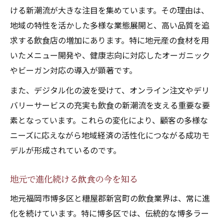
口コミで注目される飲食スペースの工夫
ける新潮流が大きな注目を集めています。その理由は、
飲食空間の変化がもたらす利用者満足度
地域の特性を活かした多様な業態展開と、高い品質を追
求する飲食店の増加にあります。特に地元産の食材を用
飲食体験を豊かにする新宮町の魅力
いたメニュー開発や、健康志向に対応したオーガニック
新宮町で味わう飲食体験の魅力に迫る
やビーガン対応の導入が顕著です。
飲食で楽しむ新宮町の多彩なメニュー
また、デジタル化の波を受けて、オンライン注文やデリ
食事を通じて感じる新宮町の地域性
バリーサービスの充実も飲食の新潮流を支える重要な要
新宮町の飲食体験が注目される理由
素となっています。これらの変化により、顧客の多様な
ランチやディナーで飲食の新たな発見
ニーズに応えながら地域経済の活性化につながる成功モ
家族で楽しむ飲食のトレンド最前線
デルが形成されているのです。
家族で人気の飲食トレンドを紹介
飲食が家族団らんの時間を生む工夫
地元で進化続ける飲食の今を知る
新宮町で家族向け飲食スポットを探す
地元福岡市博多区と糟屋郡新宮町の飲食業界は、常に進
口コミが広げる家族向け飲食の魅力
化を続けています。特に博多区では、伝統的な博多ラー