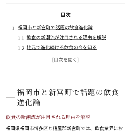
目次
福岡市と新宮町で話題の飲食進化論
飲食の新潮流が注目される理由を解説
地元で進化続ける飲食の今を知る
飲食業界で話題の進化ポイントを探る
飲食トレンドが福岡市と新宮町で広がる背
景
新宮町の飲食新店オープンが生む変化
福岡市と新宮町で話題の飲食
多様な食空間が生む飲食成功の現場
進化論
飲食施設の多様化が成功を呼ぶ理由
飲食で広がる新宮町の食空間体験
飲食の新潮流が注目される理由を解説
家族で楽しめる飲食の現場を徹底解説
福岡県福岡市博多区と糟屋郡新宮町では、飲食業界にお