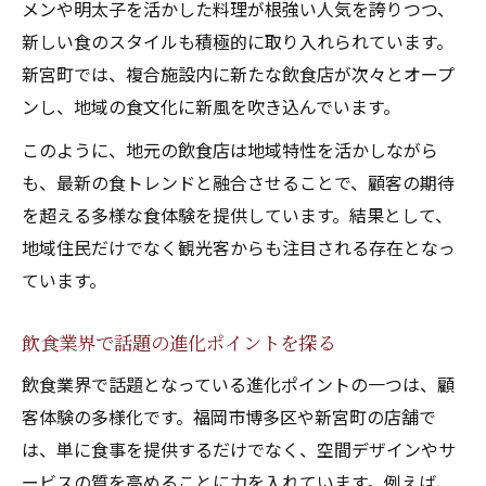
メンや明太子を活かした料理が根強い人気を誇りつつ、
飲食で体験する家族の新しい過ごし方
新しい食のスタイルも積極的に取り入れられています。
新しい飲食モデルが地域に根付く理由
新宮町では、複合施設内に新たな飲食店が次々とオープ
飲食モデルが地域に支持される背景
ンし、地域の食文化に新風を吹き込んでいます。
地域密着の飲食が選ばれるポイント
このように、地元の飲食店は地域特性を活かしながら
新宮町で広がる飲食モデルの特徴
も、最新の食トレンドと融合させることで、顧客の期待
飲食の新モデルがもたらす地域活性化
を超える多様な食体験を提供しています。結果として、
口コミで評判の飲食モデル成功事例
地域住民だけでなく観光客からも注目される存在となっ
飲食を通じて広がる地元の日常革命
ています。
飲食が変える地元の日常と暮らし方
飲食業界で話題の進化ポイントを探る
新宮町の飲食体験が生む新たな日常像
飲食で地域に根付く日常革命の兆し
飲食業界で話題となっている進化ポイントの一つは、顧
口コミから見る日常を彩る飲食の力
客体験の多様化です。福岡市博多区や新宮町の店舗で
は、単に食事を提供するだけでなく、空間デザインやサ
飲食による地元コミュニティの活性化
ービスの質を高めることに力を入れています。例えば、