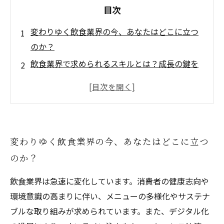
目次
変わりゆく飲食業界の今、あなたはどこに立つ
のか？
飲食業界で求められるスキルとは？成長の鍵を
握るポイント
成功事例から学ぶ！飲食業界で輝くための具体
的戦略
実務で活かす最新トレンドと日々の工夫で差を
変わりゆく飲食業界の今、あなたはどこに立つ
つける
のか？
未来を切り拓くあなたへ－飲食業界での持続的
成長の道筋
飲食業界は急速に変化しています。消費者の健康志向や
飲食業界で今知っておきたい最新動向と課題の
環境意識の高まりに伴い、メニューの多様化やサステナ
現状
ブルな取り組みが求められています。また、デジタル化
プロフェッショナルとして輝き続けるための自