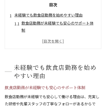
目次
未経験でも飲食店勤務を始めやすい理由
飲食店勤務が未経験でも安心のサポート体
制
未経験者が飲食店勤務で成長できるポイン
ト
飲食店勤務が初めてでも挑戦しやすい職場
環境
未経験でも飲食店勤務を始め
飲食店勤務の未経験歓迎が多い理由を解説
やすい理由
未経験者が飲食店勤務で得られる経験とは
飲食店勤務初心者が気軽に始められる背景
飲食店勤務が未経験でも安心のサポート体制
博多駅レストランで自分らしく働くコツ
飲食店勤務が未経験でも安心して働ける理由は、充実し
自分らしい飲食店勤務を実現する働き方の
た研修や先輩スタッフの丁寧なフォローがあるからで