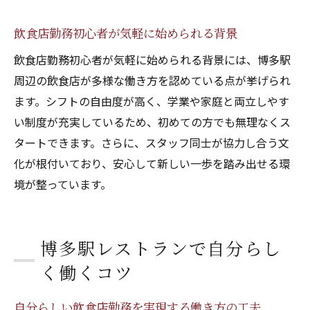
飲食店勤務で重視すべき職場の雰囲気とは
飲食店勤務初心者が気軽に始められる背景
理想の飲食店勤務を叶える職場選びの基準
飲食店勤務で長く働きたい職場の見極め方
飲食店勤務初心者が気軽に始められる背景には、博多駅
飲食店勤務者が満足できる職場環境の特徴
周辺の飲食店が多様な働き方を認めている点が挙げられ
ます。シフトの自由度が高く、学業や家庭と両立しやす
福利厚生を重視した飲食店勤務の魅力
い制度が充実しているため、初めての方でも無理なくス
飲食店勤務で注目すべき福利厚生の種類
タートできます。さらに、スタッフ同士が協力し合う文
福利厚生が充実した飲食店勤務の選び方
化が根付いており、安心して新しい一歩を踏み出せる環
飲食店勤務で得られる働きやすさの理由
境が整っています。
飲食店勤務者が実感する福利厚生のメリッ
ト
飲食店勤務で生活を支える制度の活用法
博多駅レストランで自分らし
福利厚生が魅力の飲食店勤務体験談
く働くコツ
自信を持って働くための第一歩を解説
自分らしい飲食店勤務を実現する働き方の工夫