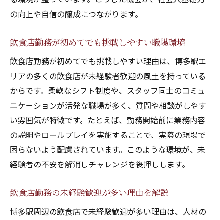
とは
の向上や自信の醸成につながります。
初めての飲食店勤務で役立つアドバイス集
飲食店勤務初心者が安心できる職場の特徴
飲食店勤務が初めてでも挑戦しやすい職場環境
飲食店勤務の初日でも安心できる準備方法
飲食店勤務が初めてでも挑戦しやすい理由は、博多駅エ
生活スタイルに合わせた働き方の秘訣とは
リアの多くの飲食店が未経験者歓迎の風土を持っている
からです。柔軟なシフト制度や、スタッフ同士のコミュ
飲食店勤務で叶える柔軟なシフト調整のコ
ニケーションが活発な職場が多く、質問や相談がしやす
ツ
い雰囲気が特徴です。たとえば、勤務開始前に業務内容
生活リズムに合った飲食店勤務の選び方
の説明やロールプレイを実施することで、実際の現場で
飲食店勤務を続けやすいスケジュール管理
困らないよう配慮されています。このような環境が、未
術
経験者の不安を解消しチャレンジを後押しします。
自分の時間を大切にできる飲食店勤務術
飲食店勤務でプライベートと両立する方法
飲食店勤務の未経験歓迎が多い理由を解説
働き方を選べる飲食店勤務のポイント解説
博多駅周辺の飲食店で未経験歓迎が多い理由は、人材の