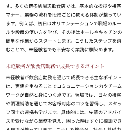
工夫
す。多くの博多駅周辺飲食店では、基本的な挨拶や接客
博多駅で飲食店勤務する魅力を紹介
マナー、業務の流れを段階ごとに教える体制が整ってい
飲食店勤務で自分に合った役割の見つけ方
ます。例えば、初日はオリエンテーションで職場のルー
博多駅飲食店で活かせる飲食店勤務スキル
ルや設備の使い方を学び、その後はホールやキッチンの
簡単な作業からスタートします。こうしたステップを踏
飲食店勤務を通じて自分らしい接客を磨く
むことで、未経験者でも不安なく業務に馴染めます。
方法
博多駅周辺で飲食店勤務を楽しむための工
未経験者が飲食店勤務で成長できるポイント
夫
未経験者が飲食店勤務を通じて成長できる主なポイント
飲食店勤務なら初めてでも安心のポイント
は、実践を重ねることでコミュニケーション力やチーム
飲食店勤務が初めてでも不安を解消できる
ワークが自然と身につく点です。現場では、日々の接客
理由
や調理補助を通じてお客様対応のコツを習得し、スタッ
未経験者向け飲食店勤務サポートの充実ポ
フ同士の連携も学びます。具体的には、先輩のアドバイ
イント
スを受けながら業務を覚え、困った時はすぐに相談でき
飲食店勤務で安心してスタートできる体制
る環境が整っています。こうした機会が、社会人基礎力