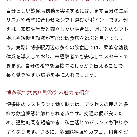
飲食店勤務で自信を持って働くための準備
自分らしい飲食店勤務を実現するには、まず自分の生活
未経験から飲食店勤務で成長するための秘
リズムや希望に合わせたシフト選びがポイントです。例
訣
えば、家庭や学業と両立したい場合は、週ごとのシフト
飲食店勤務で自分の強みを活かす方法
提出や短時間勤務が可能な飲食店を選ぶと良いでしょ
飲食店勤務を楽しむための心構えを伝授
う。実際に博多駅周辺の多くの飲食店では、柔軟な勤務
自信を深める飲食店勤務のコミュニケーシ
体系を導入しており、未経験者でも安心してスタートで
ョン術
きます。自分の希望を面接時にしっかり伝えることで、
飲食店勤務に踏み出すための勇気の持ち方
長く働きやすい環境を手に入れましょう。
博多駅で飲食店勤務する魅力を紹介
博多駅のレストランで働く魅力は、アクセスの良さと多
様な飲食業態に触れられる点です。交通の便が良いた
め、通勤時間を短縮でき、私生活とのバランスも取りや
すくなります。さらに、多国籍料理やカフェ、和食など