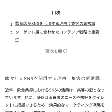
目次
飲食店がSNSを活用する理由：集客の新常識
ターゲット層に合わせたコンテンツ戦略の重要
性
フォロワーとのエンゲージメントを高める方法
新メニューやイベント告知で売上アップを狙
え！
成功事例から学ぶ！効果的なSNS運用の具体例
飲食店がSNSを活用する理由：集客の新常識
SNSマーケティングの未来とその展望
飲食業界のSNS活用法まとめ：実践的なノウハ
近年、飲食業界におけるSNSの活用は、集客の鍵となっ
ウとは？
ています。特に、SNSは消費者のニーズや嗜好をダイレ
クトに把握できるため、効果的なマーケティング戦略を